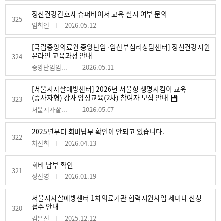
정신건강간호사 슈퍼바이저 교육 실시 여부 문의
325
임희연
2026.05.12
[국립중앙의료원 중앙난임·임산부심리상담센터] 정신건강지원
온라인 교육과정 안내
324
중앙난임임...
2026.05.11
[서울시자살예방센터] 2026년 서울형 생명지킴이 교육
(종사자형) 강사 양성교육(2차) 참여자 모집 안내
323
서울시자살...
2026.05.07
2025년부터 회비납부 확인이 안되고 있습니다.
322
차선희
2026.04.13
회비 납부 확인
321
성선영
2026.01.19
서울시자살예방센터 1차의료기관 협력지원사업 세미나 신청
접수 안내
320
김은진
2025.12.12