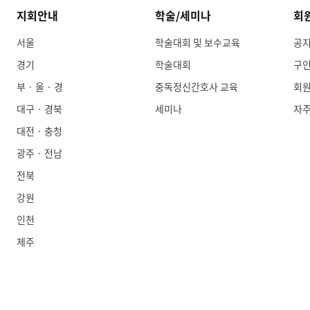
지회안내
학술/세미나
회
서울
학술대회 및 보수교육
공
경기
학술대회
구
부 · 울 · 경
중독정신간호사 교육
회
대구 · 경북
세미나
자
대전 · 충청
광주 · 전남
전북
강원
인천
제주