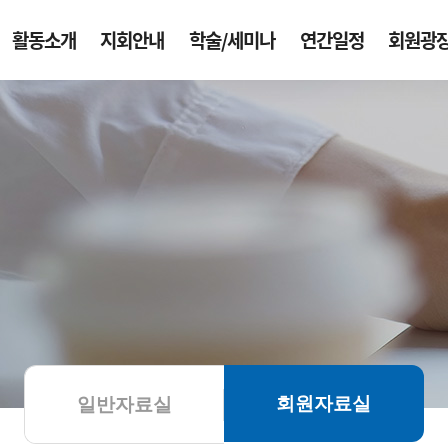
활동소개
지회안내
학술/세미나
연간일정
회원광
회원자료실
일반자료실