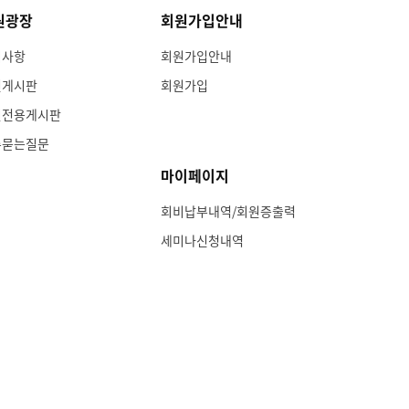
원광장
회원가입안내
지사항
회원가입안내
인게시판
회원가입
원전용게시판
주묻는질문
마이페이지
회비납부내역/회원증출력
세미나신청내역