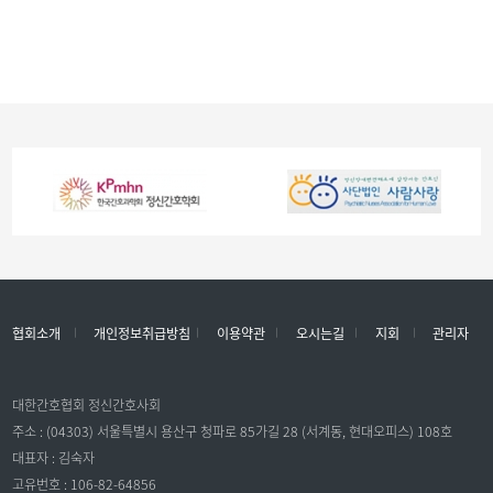
협회소개
개인정보취급방침
이용약관
오시는길
지회
관리자
대한간호협회 정신간호사회
주소 : (04303) 서울특별시 용산구 청파로 85가길 28 (서계동, 현대오피스) 108호
대표자 : 김숙자
고유번호 : 106-82-64856