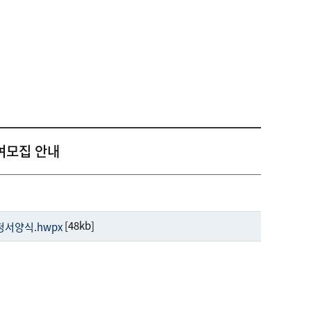
여모집 안내
[48kb]
서양식.hwpx