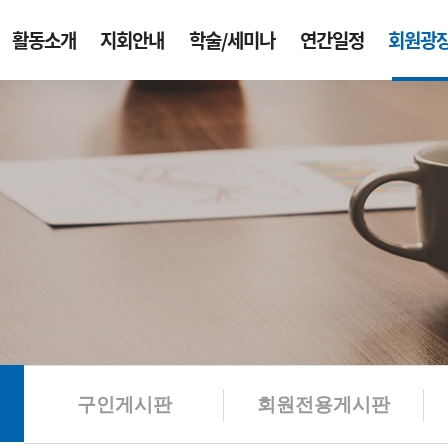
활동소개
지회안내
학술/세미나
연간일정
회원광
구인게시판
회원전용게시판