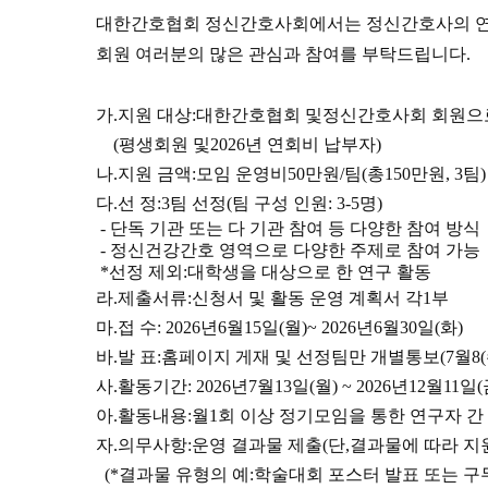
대한간호협회 정신간호사회에서는 정신간호사의 연
회원 여러분의 많은 관심과 참여를 부탁드립니다
.
가
.
지원 대상
:
대한간호협회 및
정신간호사회 회원으
(
평생회원 및
2026
년 연회비 납부자
)
나
.
지원 금액
:
모임 운영비
50
만원
/
팀
(
총
150
만원
, 3
팀
)
다
.
선 정
:
3
팀 선정
(
팀 구성 인원
: 3-5
명
)
- 단독 기관 또는 다 기관 참여 등 다양한 참여 방식
- 정신건강간호 영역으로 다양한 주제로 참여 가능
*
선정 제외
:
대학생을 대상으로 한 연구 활동
라
.
제출서류
:
신청서 및 활동 운영 계획서 각
1
부
마
.
접 수
: 2026
년
6
월
15
일
(
월
)~ 2026
년
6
월
30
일
(
화
)
바
.
발 표
:
홈페이지 게재 및 선정팀만 개별통보
(7
월
8(
사
.
활동기간
: 2026
년
7
월
13
일
(
월
) ~ 2026
년
12
월
11
일
(
아
.
활동내용
:
월
1
회 이상 정기모임을 통한 연구자 간
자
.
의무사항
:
운영 결과물 제출
(
단
,
결과물에 따라 지
(*
결과물 유형의 예
:
학술대회 포스터 발표 또는 구