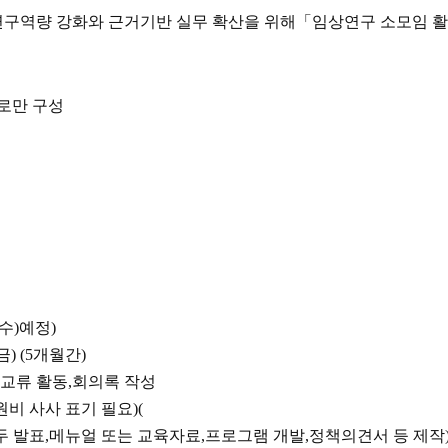
구역량 강화와 근거기반 실무 확산을 위해
「
임상연구 소모임 
로만 구성
수
)
예정
)
금
) (5
개월간
)
 교류 활동
,
회의록 작성
원비 사사 표기 필요
)(
두 발표
,
메뉴얼 또는 교육자료
,
프로그램 개발
,
정책의견서 등 제작