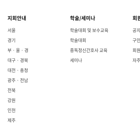
지회안내
학술/세미나
회
서울
학술대회 및 보수교육
공
경기
학술대회
구
부 · 울 · 경
중독정신간호사 교육
회
대구 · 경북
세미나
자
대전 · 충청
광주 · 전남
전북
강원
인천
제주