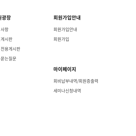
원광장
회원가입안내
지사항
회원가입안내
인게시판
회원가입
원전용게시판
주묻는질문
마이페이지
회비납부내역/회원증출력
세미나신청내역