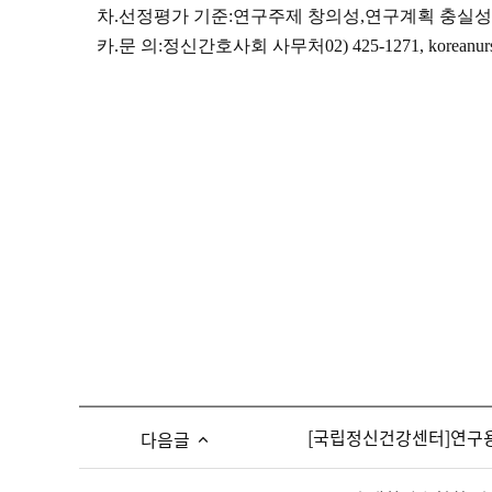
차
.
선정평가 기준
:
연구주제 창의성
,
연구계획 충실성
카
.
문 의
:
정신간호사회 사무처
02) 425-1271, koreanu
[국립정신건강센터]연구
다음글