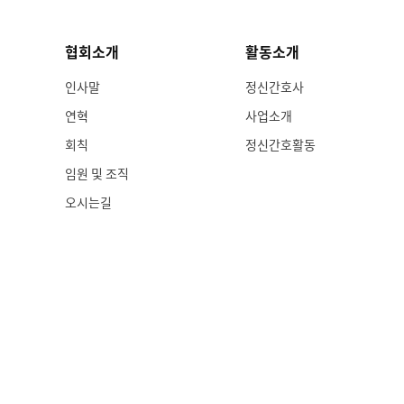
협회소개
활동소개
인사말
정신간호사
연혁
사업소개
회칙
정신간호활동
임원 및 조직
오시는길